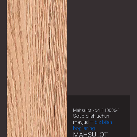
Mahsulot kodi:110096-1
Sotib olish uchun
mavjud —
biz bilan
bog‘laning
MAHSULOT