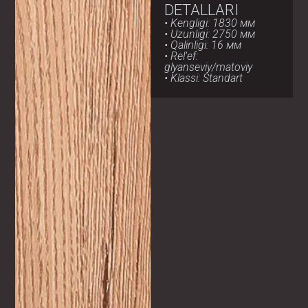
DETALLARI
• Kengligi: 1830 мм
• Uzunligi: 2750 мм
• Qalinligi: 16 мм
• Rel’ef:
glyanseviy/matoviy
• Klassi: Standart