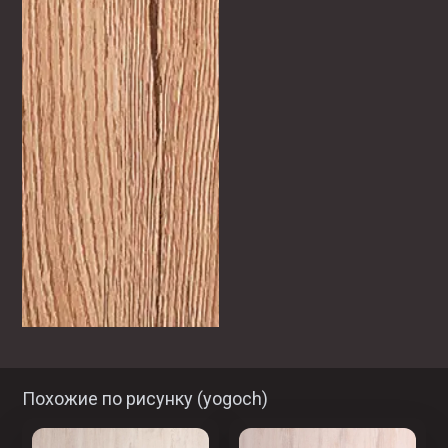
Похожие по рисунку (
yogoch
)