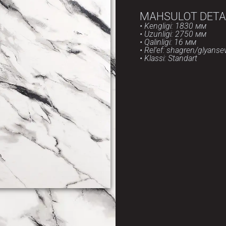
MAHSULOT DETA
• Kengligi: 1830 мм
• Uzunligi: 2750 мм
• Qalinligi: 16 мм
• Rel’ef: shagren/glyansev
• Klassi: Standart