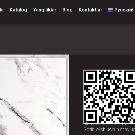
da
Katalog
Yangiliklar
Blog
Kontaktlar
Русский
Mahsulot kodi:110116
Sotib olish uchun mavju