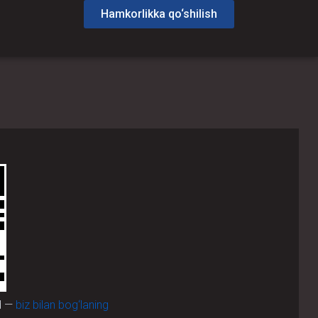
Hamkorlikka qo‘shilish
d —
biz bilan bog‘laning