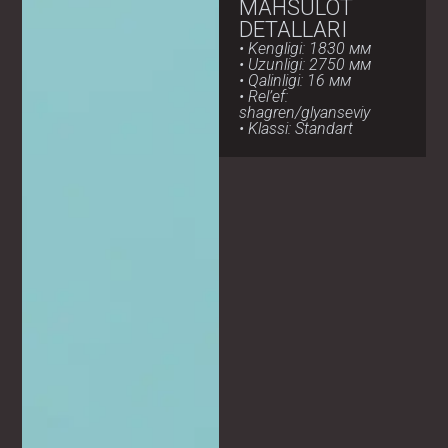
MAHSULOT
DETALLARI
• Kengligi: 1830 мм
• Uzunligi: 2750 мм
• Qalinligi: 16 мм
• Rel’ef:
shagren/glyanseviy
• Klassi: Standart