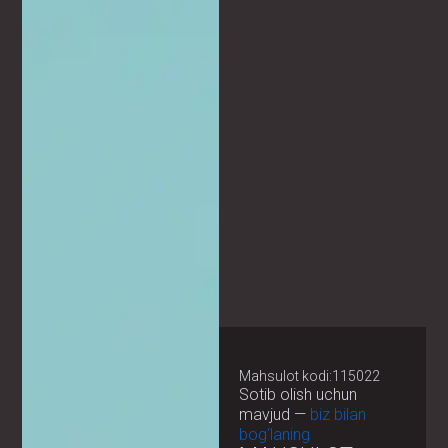
Mahsulot kodi:115022
Sotib olish uchun
mavjud —
biz bilan
bog‘laning