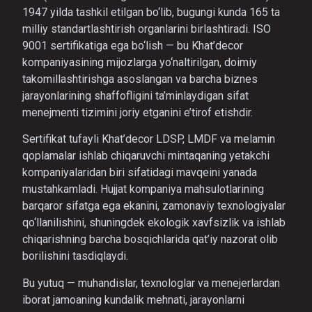
1947 yilda tashkil etilgan bo‘lib, bugungi kunda 165 ta
milliy standartlashtirish organlarini birlashtiradi. ISO
9001 sertifikatiga ega bo‘lish — bu Khat’decor
kompaniyasining mijozlarga yo‘naltirilgan, doimiy
takomillashtirishga asoslangan va barcha biznes
jarayonlarining shaffofligini ta’minlaydigan sifat
menejmenti tizimini joriy etganini e’tirof etishdir.
Sertifikat tufayli Khat’decor LDSP, LMDF va melamin
qoplamalar ishlab chiqaruvchi mintaqaning yetakchi
kompaniyalaridan biri sifatidagi mavqeini yanada
mustahkamladi. Hujjat kompaniya mahsulotlarining
barqaror sifatga ega ekanini, zamonaviy texnologiyalar
qo‘llanilishini, shuningdek ekologik xavfsizlik va ishlab
chiqarishning barcha bosqichlarida qat’iy nazorat olib
borilishini tasdiqlaydi.
Bu yutuq — muhandislar, texnologlar va menejerlardan
iborat jamoaning kundalik mehnati, jarayonlarni