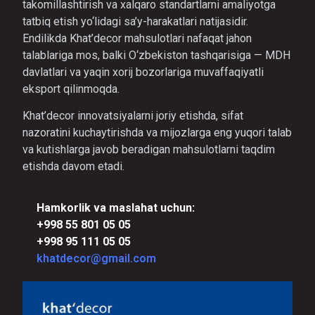
takomillashtirish va xalqaro standartlarni amaliyotga
tatbiq etish yo‘lidagi sa’y-harakatlari natijasidir.
Endilikda Khat’decor mahsulotlari nafaqat jahon
talablariga mos, balki O‘zbekiston tashqarisiga — MDH
davlatlari va yaqin xorij bozorlariga muvaffaqiyatli
eksport qilinmoqda.
Khat’decor innovatsiyalarni joriy etishda, sifat
nazoratini kuchaytirishda va mijozlarga eng yuqori talab
va kutishlarga javob beradigan mahsulotlarni taqdim
etishda davom etadi.
Hamkorlik va maslahat uchun:
+998 55 801 05 05
+998 95 111 05 05
khatdecor@gmail.com