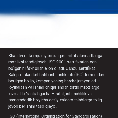
Khat’decor kompaniyasi xalqaro sifat standartlariga
moslikni tasdiqlovchi ISO 9001 sertifikatiga ega
bo‘lganini faxr bilan e’lon qiladi. Ushbu sertifikat
Xalqaro standartlashtirish tashkiloti (ISO) tomonidan
berilgan bo‘lib, kompaniyaning barcha jarayonlari —
loyihalash va ishlab chiqarishdan tortib mijozlarga
xizmat ko‘rsatishgacha — sifat, ishonchlilik va
samaradorlik bo‘yicha qat’iy xalqaro talablarga to‘liq
javob berishini tasdiqlaydi.
ISO (International Organization for Standardization)