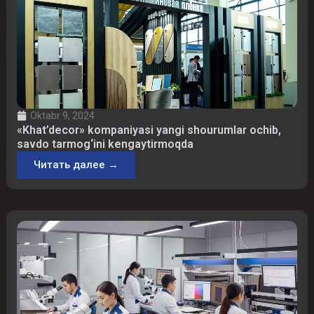
Oktabr 9, 2024
«Khat’decor» kompaniyasi yangi shourumlar ochib,
savdo tarmog‘ini kengaytirmoqda
Читать далее →