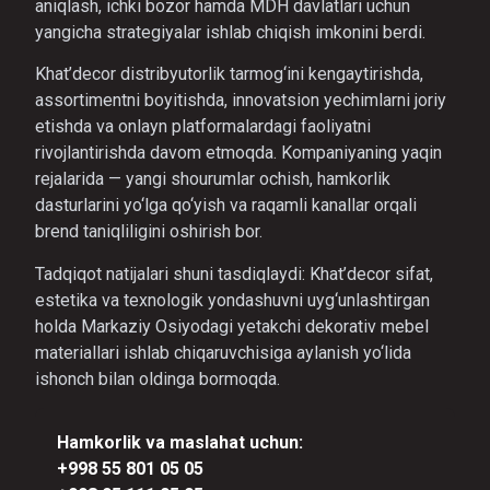
aniqlash, ichki bozor hamda MDH davlatlari uchun
yangicha strategiyalar ishlab chiqish imkonini berdi.
Khat’decor distribyutorlik tarmog‘ini kengaytirishda,
assortimentni boyitishda, innovatsion yechimlarni joriy
etishda va onlayn platformalardagi faoliyatni
rivojlantirishda davom etmoqda. Kompaniyaning yaqin
rejalarida — yangi shourumlar ochish, hamkorlik
dasturlarini yo‘lga qo‘yish va raqamli kanallar orqali
brend taniqliligini oshirish bor.
Tadqiqot natijalari shuni tasdiqlaydi: Khat’decor sifat,
estetika va texnologik yondashuvni uyg‘unlashtirgan
holda Markaziy Osiyodagi yetakchi dekorativ mebel
materiallari ishlab chiqaruvchisiga aylanish yo‘lida
ishonch bilan oldinga bormoqda.
Hamkorlik va maslahat uchun:
+998 55 801 05 05