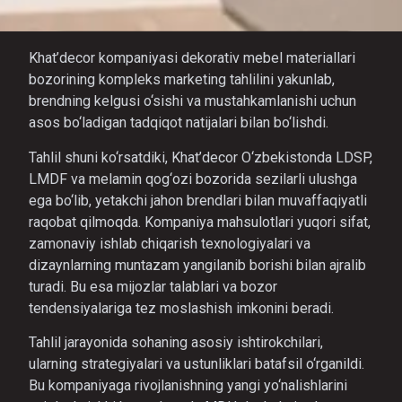
Khat’decor kompaniyasi dekorativ mebel materiallari
bozorining kompleks marketing tahlilini yakunlab,
brendning kelgusi o‘sishi va mustahkamlanishi uchun
asos bo‘ladigan tadqiqot natijalari bilan bo‘lishdi.
Tahlil shuni ko‘rsatdiki, Khat’decor O‘zbekistonda LDSP,
LMDF va melamin qog‘ozi bozorida sezilarli ulushga
ega bo‘lib, yetakchi jahon brendlari bilan muvaffaqiyatli
raqobat qilmoqda. Kompaniya mahsulotlari yuqori sifat,
zamonaviy ishlab chiqarish texnologiyalari va
dizaynlarning muntazam yangilanib borishi bilan ajralib
turadi. Bu esa mijozlar talablari va bozor
tendensiyalariga tez moslashish imkonini beradi.
Tahlil jarayonida sohaning asosiy ishtirokchilari,
ularning strategiyalari va ustunliklari batafsil o‘rganildi.
Bu kompaniyaga rivojlanishning yangi yo‘nalishlarini