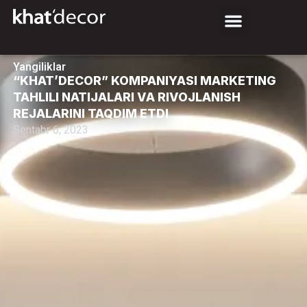
Yangiliklar
“KHAT’DECOR” KOMPANIYASI MARKETING
TAHLILI NATIJALARI VA RIVOJLANISH
REJALARINI TAQDIM ETDI
Sentabr 6, 2023