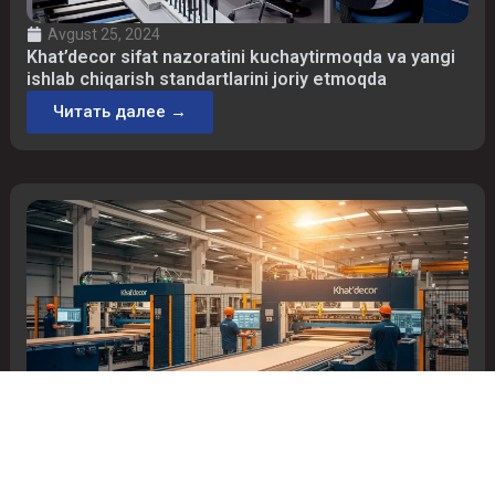
Avgust 25, 2024
Khat’decor sifat nazoratini kuchaytirmoqda va yangi
ishlab chiqarish standartlarini joriy etmoqda
Читать далее →
Avgust 16, 2024
«Khat’decor» kompaniyasi yangi ishlab chiqarish