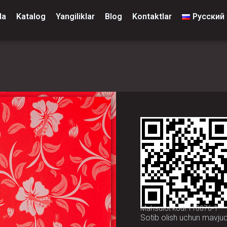
da
Katalog
Yangiliklar
Blog
Kontaktlar
Русский
Mahsulot kodi:110076-1
Sotib olish uchun mavju