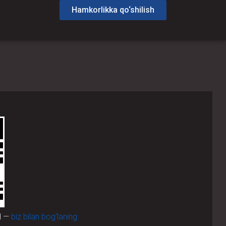
Hamkorlikka qo‘shilish
d —
biz bilan bog‘laning