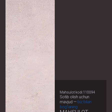
Mahsulot kodi:110094
Sotib olish uchun
mavjud —
biz bilan
bog‘laning