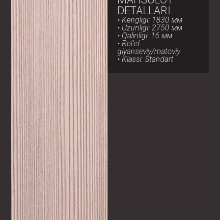
DETALLARI
• Kengligi: 1830 мм
• Uzunligi: 2750 мм
• Qalinligi: 16 мм
• Rel’ef:
glyanseviy/matoviy
• Klassi: Standart