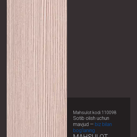
Mahsulot kodi:110098
Sotib olish uchun
mavjud —
biz bilan
bog‘laning
MAHSULOT