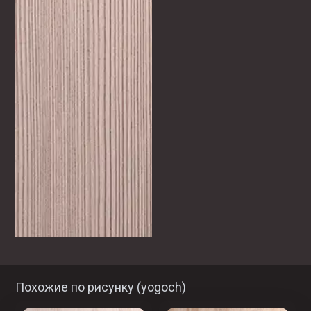
Похожие по рисунку (
yogoch
)