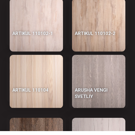
АRTIKUL 110102-1
АRTIKUL 110102-2
АRTIKUL 110104
АRUSHA VENGI
SVETLIY