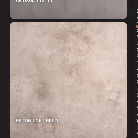
АRTIKUL 110111
I
BETON LOFT BELIY
I