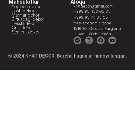
Mahsulotlar
Aloqa
Yog‘och dekor
khatdecor@gmail.com
Tosh dekor
+998 95 453 05 05
Marmar dekor
+998 95 111 05 05
Birtusdagi dekor
free economic zone,
Tekstil dekor
Gulli dekor
151600, Qo‘qon, Farg‘ona
Sement dekor
viloyati, O‘zbekiston
© 2024 KHAT DECOR. Barcha huquqlar himoyalangan.