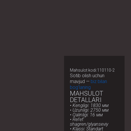
Mahsulot kodi:110110-2
Sotib olish uchun
mavjud —
biz bilan
bog‘laning
MAHSULOT
DETALLARI
• Kengligi: 1830 мм
• Uzunligi: 2750 мм
• Qalinligi: 16 мм
• Rel’ef:
shagren/glyanseviy
• Klassi: Standart