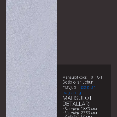
Mahsulot kodi:110118-1
Sotib olish uchun
mavjud —
biz bilan
bog‘laning
MAHSULOT
DETALLARI
• Kengligi: 1830 мм
• Uzunligi: 2750 мм