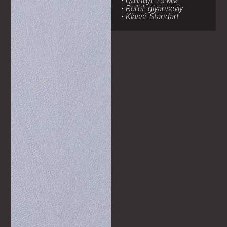
• Qalinligi: 16 мм
• Rel’ef: glyanseviy
• Klassi: Standart