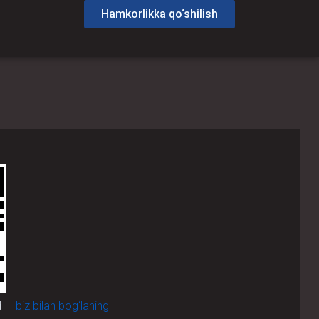
Hamkorlikka qo‘shilish
d —
biz bilan bog‘laning