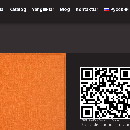
da
Katalog
Yangiliklar
Blog
Kontaktlar
Русский
Mahsulot kodi:110021
Sotib olish uchun mavju