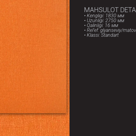
MAHSULOT DETA
• Kengligi: 1830 мм
• Uzunligi: 2750 мм
• Qalinligi: 16 мм
• Rel’ef: glyanseviy/matov
• Klassi: Standart