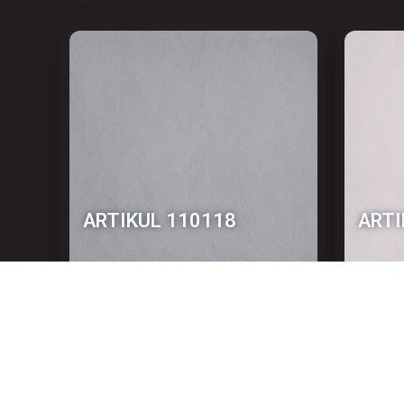
АRTIKUL 110118
АRTI