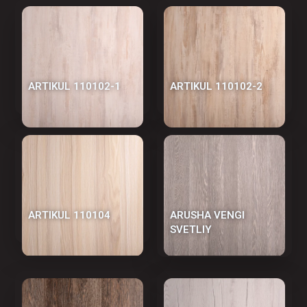
АRTIKUL 110102-1
АRTIKUL 110102-2
АRTIKUL 110104
АRUSHA VENGI
SVETLIY