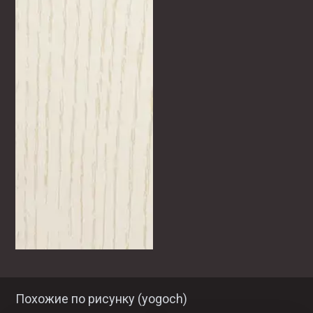
Похожие по рисунку (
yogoch
)