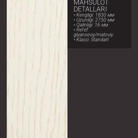
MAHSULOT
DETALLARI
• Kengligi: 1830 мм
• Uzunligi: 2750 мм
• Qalinligi: 16 мм
• Rel’ef:
glyanseviy/matoviy
• Klassi: Standart