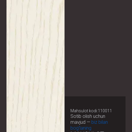
Mahsulot kodi:110011
Sotib olish uchun
mavjud —
biz bilan
bog‘laning