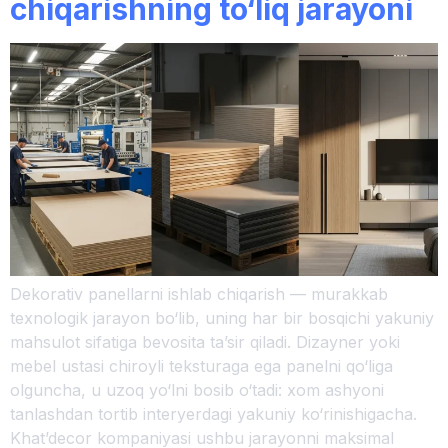
chiqarishning to‘liq jarayoni
Dekorativ panellarni ishlab chiqarish — murakkab
texnologik jarayon bo‘lib, uning har bir bosqichi yakuniy
mahsulot sifatiga bevosita ta’sir qiladi. Dizayner yoki
mebel ustasi chiroyli teksturaga ega panelni qo‘liga
olguncha, u uzoq yo‘lni bosib o‘tadi: xom ashyoni
tanlashdan tortib interyerdagi yakuniy ko‘rinishigacha.
Khat’decor kompaniyasi ushbu jarayonni maksimal