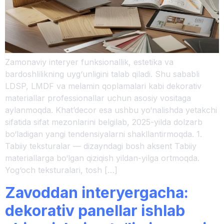
Zamonaviy interyer funksionallik, estetika va
bardoshlilikning uyg‘unligini talab qiladi. Shu sababli
LDSP, LMDF va melamin qoplamalari kabi dekorativ
materiallar professionallar uchun asosiy vositaga
aylanmoqda. Khat’decor esa ushbu yo‘nalishda yetakchi
sifatida sifat mezonlarini belgilab, 2025-yilda dolzarb
bo‘ladigan yangi tendensiyalarni shakllantirmoqda. 1.
Tabiiy teksturalar — dizayndagi bosh aksent Tabiiy
materiallarga bo‘lgan qiziqish yildan-yilga ortmoqda.
Yog‘och teksturalari, tosh […]
Zavoddan interyergacha:
dekorativ panellar ishlab