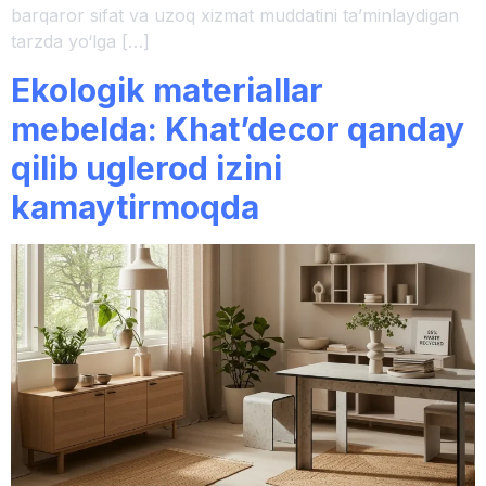
barqaror sifat va uzoq xizmat muddatini ta’minlaydigan
tarzda yo‘lga […]
Ekologik materiallar
mebelda: Khat’decor qanday
qilib uglerod izini
kamaytirmoqda