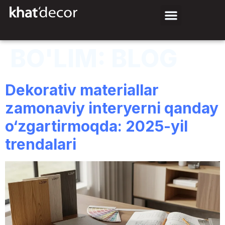
BO'LIM:
BLOG
Dekorativ materiallar
zamonaviy interyerni qanday
o‘zgartirmoqda: 2025-yil
trendalari