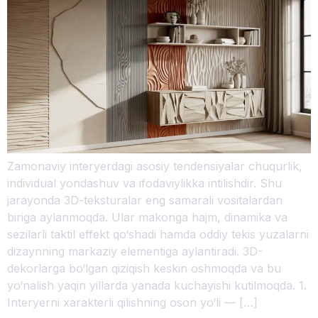
Zamonaviy interyerdagi asosiy tendensiyalar chuqurlik,
individual yondashuv va ifodaviylikka intilishdir. Shu
jarayonda 3D-teksturalar eng samarali vositalardan
biriga aylanmoqda. Ular makonga hajm, dinamika va
sezilarli taktil effekt qo‘shadi hamda oddiy tekis yuzalarni
dizaynning markaziy elementiga aylantiradi. 3D-
dekorlarga bo‘lgan qiziqish keskin oshmoqda va bu
yo‘nalish yaqin yillarda yanada kuchayishi kutilmoqda. 1.
Interyerni xarakterli qilishning oson yo‘li — […]