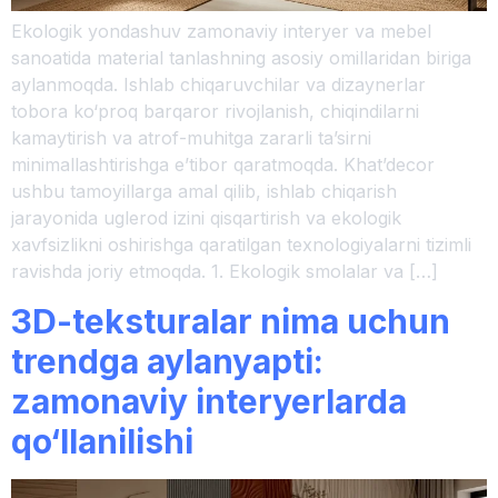
Ekologik yondashuv zamonaviy interyer va mebel
sanoatida material tanlashning asosiy omillaridan biriga
aylanmoqda. Ishlab chiqaruvchilar va dizaynerlar
tobora ko‘proq barqaror rivojlanish, chiqindilarni
kamaytirish va atrof-muhitga zararli ta’sirni
minimallashtirishga e’tibor qaratmoqda. Khat’decor
ushbu tamoyillarga amal qilib, ishlab chiqarish
jarayonida uglerod izini qisqartirish va ekologik
xavfsizlikni oshirishga qaratilgan texnologiyalarni tizimli
ravishda joriy etmoqda. 1. Ekologik smolalar va […]
3D-teksturalar nima uchun
trendga aylanyapti:
zamonaviy interyerlarda
qo‘llanilishi