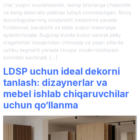
Ular yuqori mustahkamlik, tashqi ta’sirlarga chidamlilik
va keng dekorativ palitrasi tufayli ommalashgan. Biroq
texnologiyalarning rivojlanishi melaminni yanada
funksional, bardoshli va talab yuqori materialga
aylantirmoqda. Bugungi kunda butun sanoat jiddiy
o‘zgarishlar bosqichidan o‘tmoqda va yaqin yillarda
ushbu segment yanada chuqur modernizatsiyani
boshdan kechiradi. […]
LDSP uchun ideal dekorni
tanlash: dizaynerlar va
mebel ishlab chiqaruvchilar
uchun qo‘llanma