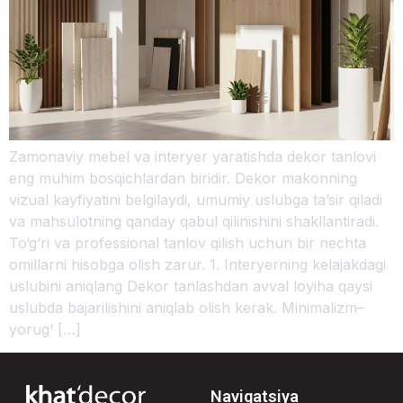
Zamonaviy mebel va interyer yaratishda dekor tanlovi
eng muhim bosqichlardan biridir. Dekor makonning
vizual kayfiyatini belgilaydi, umumiy uslubga ta’sir qiladi
va mahsulotning qanday qabul qilinishini shakllantiradi.
To‘g‘ri va professional tanlov qilish uchun bir nechta
omillarni hisobga olish zarur. 1. Interyerning kelajakdagi
uslubini aniqlang Dekor tanlashdan avval loyiha qaysi
uslubda bajarilishini aniqlab olish kerak. Minimalizm–
yorug‘ […]
Navigatsiya