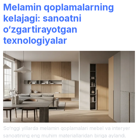
Melamin qoplamalarning
kelajagi: sanoatni
o‘zgartirayotgan
texnologiyalar
So‘nggi yillarda melamin qoplamalari mebel va interyer
sanoatining eng muhim materiallaridan biriga aylandi.