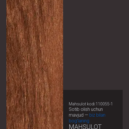
Mahsulot kodi:110055-1
Sotib olish uchun
mavjud —
biz bilan
bog‘laning
MAHSULOT