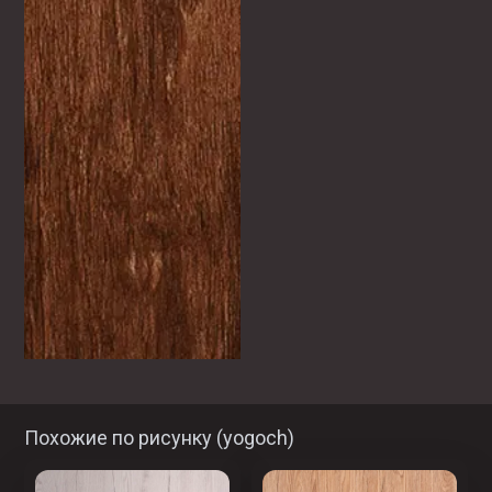
Похожие по рисунку (
yogoch
)