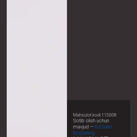
Mahsulot kodi:115008
Sotib olish uchun
mavjud —
biz bilan
bog‘laning