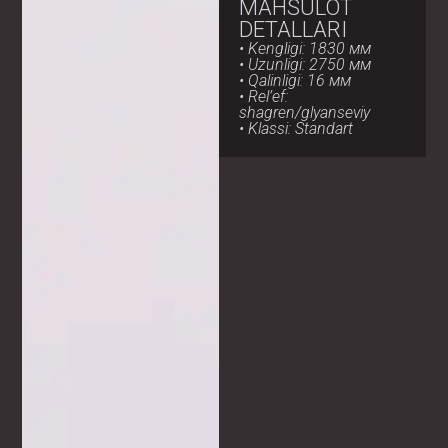
MAHSULOT
DETALLARI
• Kengligi: 1830 мм
• Uzunligi: 2750 мм
• Qalinligi: 16 мм
• Rel’ef:
shagren/glyanseviy
• Klassi: Standart