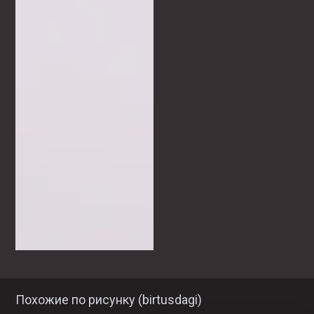
Похожие по рисунку (
birtusdagi
)