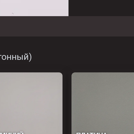
тонный
)