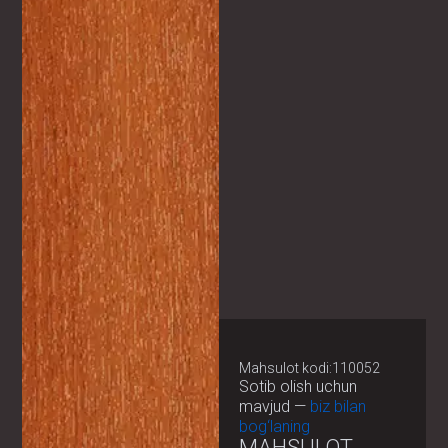
Mahsulot kodi:110052
Sotib olish uchun
mavjud —
biz bilan
bog‘laning
MAHSULOT