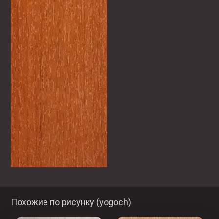
Похожие по рисунку (
yogoch
)