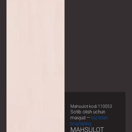
Mahsulot kodi:110053
Sotib olish uchun
mavjud —
biz bilan
bog‘laning
MAHSULOT