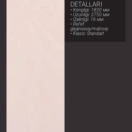
DETALLARI
• Kengligi: 1830 мм
• Uzunligi: 2750 мм
• Qalinligi: 16 мм
• Rel’ef:
glyanseviy/matoviy
• Klassi: Standart