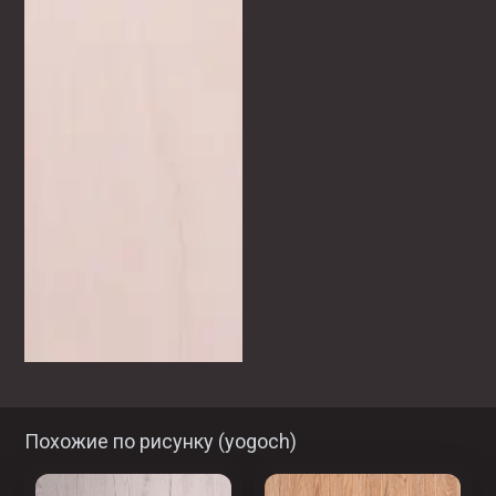
Похожие по рисунку (
yogoch
)