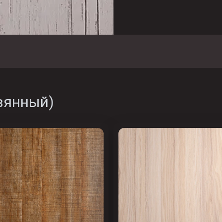
вянный
)