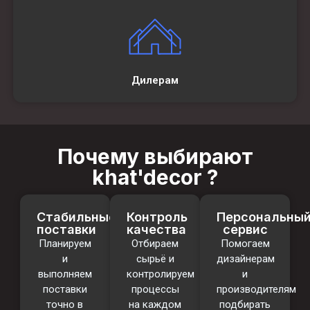
Дилерам
Почему выбирают
khat'decor ?
Стабильные
Контроль
Персональны
поставки
качества
сервис
Планируем
Отбираем
Помогаем
и
сырьё и
дизайнерам
выполняем
контролируем
и
поставки
процессы
производителям
точно в
на каждом
подбирать