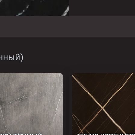
нный
)