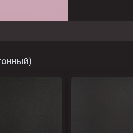
тонный
)