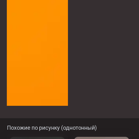
Похожие по рисунку (
однотонный
)