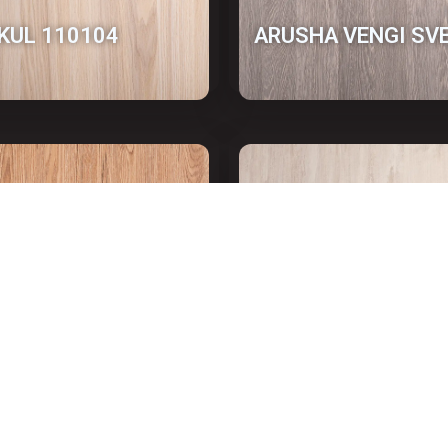
KUL 110104
АRUSHA VENGI SV
KUL 110096-1
АRTIKUL 110102