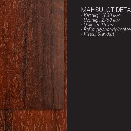
MAHSULOT DETA
• Kengligi: 1830 мм
• Uzunligi: 2750 мм
• Qalinligi: 16 мм
• Rel’ef: glyanseviy/matov
• Klassi: Standart