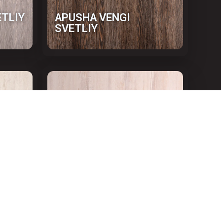
ETLIY
АРUSHA VENGI
SVETLIY
АRTIKUL 110102-1