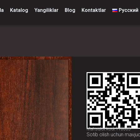
da
Katalog
Yangiliklar
Blog
Kontaktlar
Русский
Mahsulot kodi:110003
Sotib olish uchun mavju