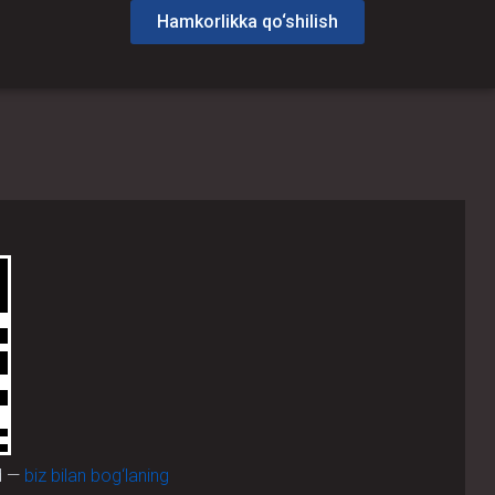
Hamkorlikka qo‘shilish
d —
biz bilan bog‘laning