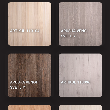
АRTIKUL 110104
АRUSHA VENGI
SVETLIY
АРUSHA VENGI
АRTIKUL 110096
SVETLIY