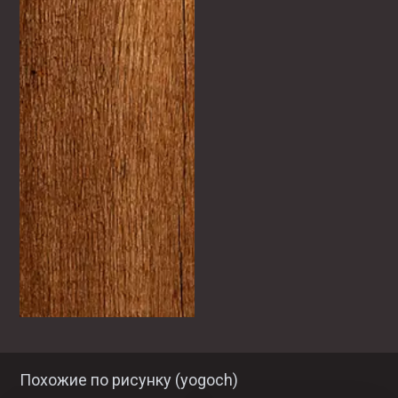
Похожие по рисунку (
yogoch
)