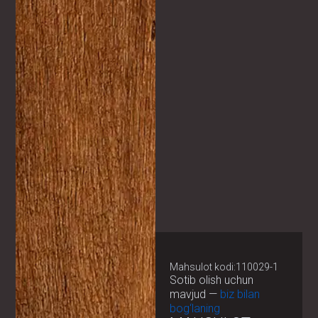
Mahsulot kodi:110029-1
Sotib olish uchun
mavjud —
biz bilan
bog‘laning