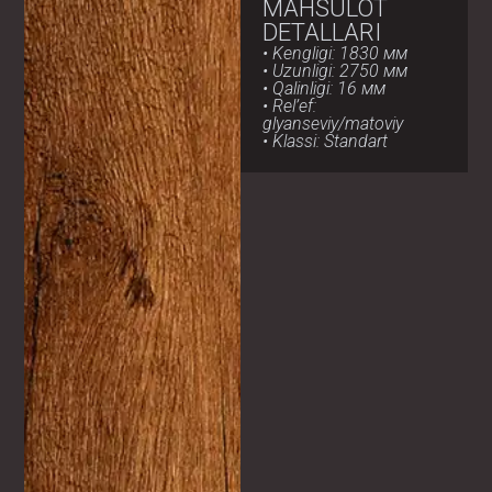
MAHSULOT
DETALLARI
• Kengligi: 1830 мм
• Uzunligi: 2750 мм
• Qalinligi: 16 мм
• Rel’ef:
glyanseviy/matoviy
• Klassi: Standart