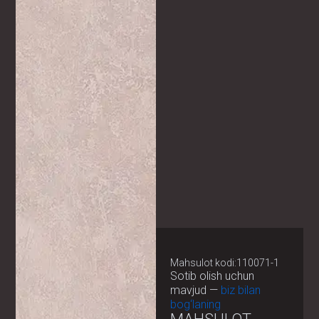
Mahsulot kodi:110071-1
Sotib olish uchun
mavjud —
biz bilan
bog‘laning