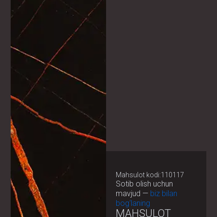
Mahsulot kodi:110117
Sotib olish uchun
mavjud —
biz bilan
bog‘laning
MAHSULOT