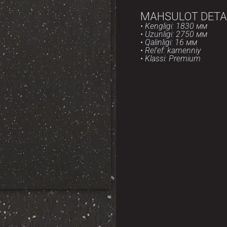
MAHSULOT DETA
• Kengligi: 1830 мм
• Uzunligi: 2750 мм
• Qalinligi: 16 мм
• Rel’ef: kamenniy
• Klassi: Premium