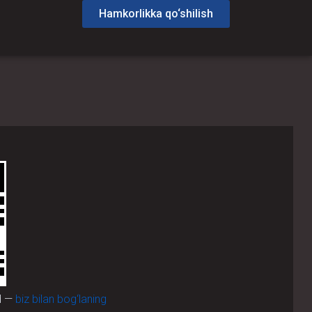
Hamkorlikka qo‘shilish
d —
biz bilan bog‘laning