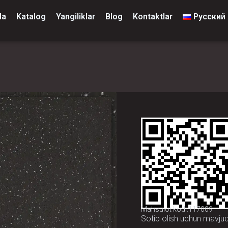
da
Katalog
Yangiliklar
Blog
Kontaktlar
Русский
Mahsulot kodi:117009
Sotib olish uchun mavju