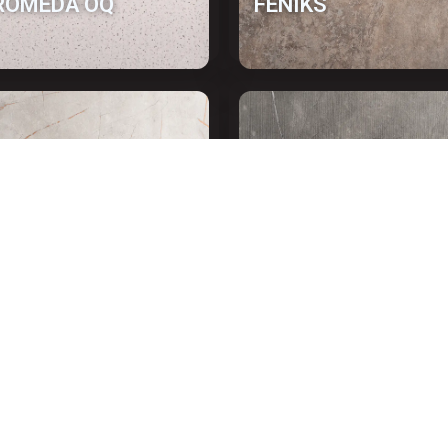
ROMEDA OQ
FENIKS
IY SVETLIY
KASPIY TYOMNIY