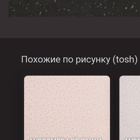
Похожие по рисунку (
tosh
)