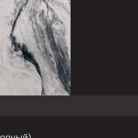
орный
)