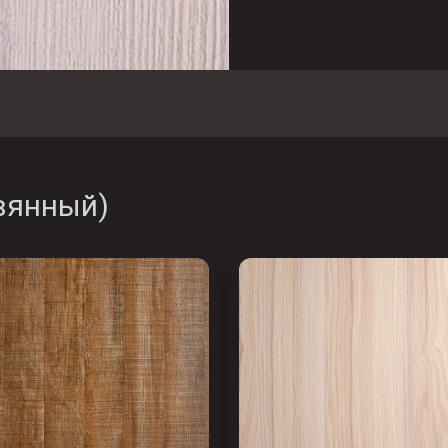
вянный
)