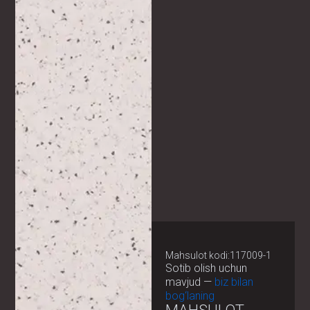
Mahsulot kodi:117009-1
Sotib olish uchun
mavjud —
biz bilan
bog‘laning