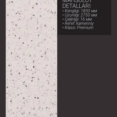
MAHSULOT
DETALLARI
• Kengligi: 1830 мм
• Uzunligi: 2750 мм
• Qalinligi: 16 мм
• Rel’ef: kamenniy
• Klassi: Premium