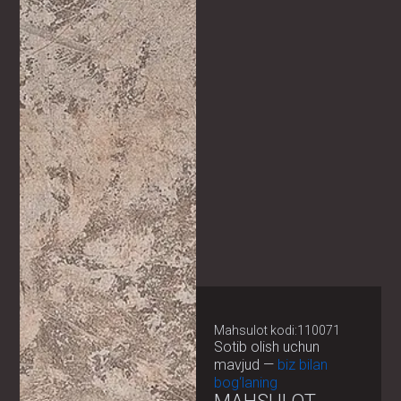
Mahsulot kodi:110071
Sotib olish uchun
mavjud —
biz bilan
bog‘laning