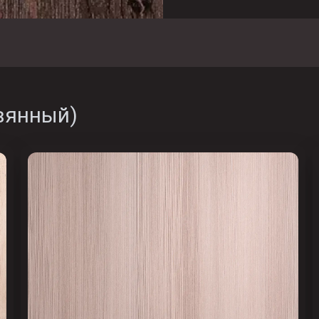
вянный
)