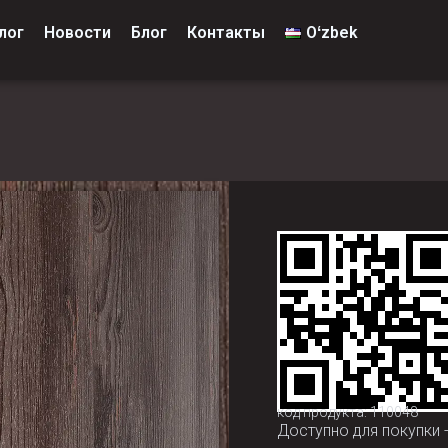
лог
Новости
Блог
Контакты
Oʻzbek
код продукта: 110048
Доступно для покупки 